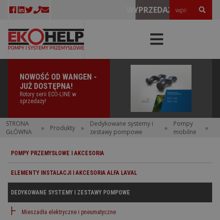
WYPRZEDAŻE!
WOŚĆ OD WANGEN -
NOWOŚĆ
Ż DOSTĘPNA!
DOSTĘP
ry serii ECO-LINE w
Elektrycz
zedaży!
oficjalnie 
STRONA
Dedykowane systemy i
Pompy
»
Produkty
»
»
»
GŁÓWNA
zestawy pompowe
mobilne
POMPY PRZEMYSŁOWE I AKCESORIA
ELEMENTY INSTALACJI I AKCESORIA ALFA LAVAL
DEDYKOWANE SYSTEMY I ZESTAWY POMPOWE
Mieszadła elektryczne i pneumatyczne