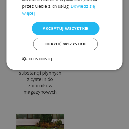
ścieków
przez Ciebie z ich usług.
Dowiedz się
więcej
AKCEPTUJ WSZYSTKIE
ODRZUĆ WSZYSTKIE
DOSTOSUJ
do transferu
substancji płynnych
z cystern do
zbiorników
magazynowych