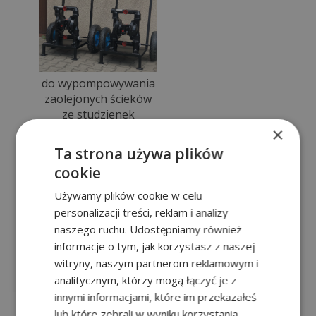
do wypompowywania
zaolejonych ścieków
ze studzienek
×
Ta strona używa plików
cookie
Używamy plików cookie w celu
personalizacji treści, reklam i analizy
naszego ruchu. Udostępniamy również
informacje o tym, jak korzystasz z naszej
witryny, naszym partnerom reklamowym i
do przygotowania
analitycznym, którzy mogą łączyć je z
i dozowania polimeru
innymi informacjami, które im przekazałeś
w oczyszczalniach
lub które zebrali w wyniku korzystania