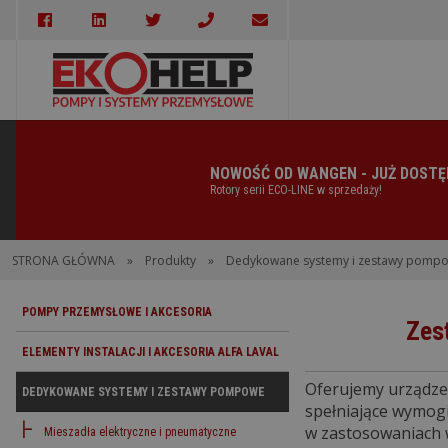
NOWOŚĆ OD WANGEN - JUŻ DOSTĘPNA!
Rotory serii ECO-LINE w sprzedaży!
STRONA GŁÓWNA
»
Produkty
»
Dedykowane systemy i zestawy pomp
POMPY PRZEMYSŁOWE I AKCESORIA
Zes
ELEMENTY INSTALACJI I AKCESORIA ALFA LAVAL
Oferujemy urządze
DEDYKOWANE SYSTEMY I ZESTAWY POMPOWE
spełniające wymog
w zastosowaniach
Mieszadła elektryczne i pneumatyczne