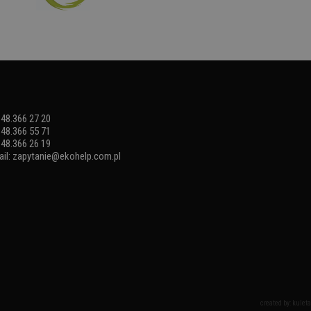
: 48.366 27 20
: 48.366 55 71
: 48.366 26 19
il:
zapytanie@ekohelp.com.pl
created by: kuleta