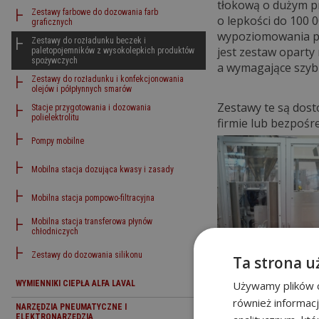
tłokową o dużym pr
Zestawy farbowe do dozowania farb
o lepkości do 100 
graficznych
wypoziomowania pr
Zestawy do rozładunku beczek i
jest zestaw opart
paletopojemników z wysokolepkich produktów
spożywczych
a wymagające szybk
Zestawy do rozładunku i konfekcjonowania
olejów i półpłynnych smarów
Zestawy te są dos
Stacje przygotowania i dozowania
polielektrolitu
firmie lub bezpośr
Pompy mobilne
Mobilna stacja dozująca kwasy i zasady
Mobilna stacja pompowo-filtracyjna
Mobilna stacja transferowa płynów
chłodniczych
Zestawy do dozowania silikonu
Ta strona u
WYMIENNIKI CIEPŁA ALFA LAVAL
Używamy plików co
również informac
NARZĘDZIA PNEUMATYCZNE I
ELEKTRONARZĘDZIA