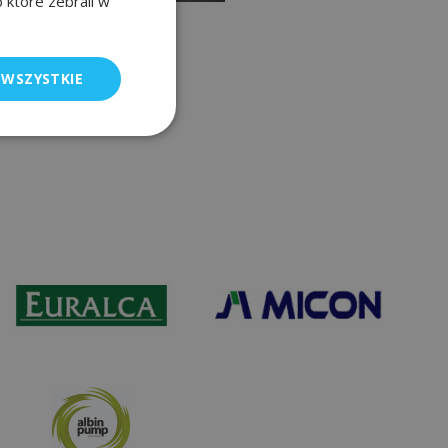
b które zebrali w
 WSZYSTKIE