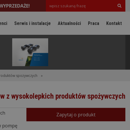
WYPRZEDAŻE!
enci
Serwis i instalacje
Aktualności
Praca
Kontakt
produktów spożywczych
»
ów z wysokolepkich produktów spożywczych
ych
Zapytaj o produkt
 w pompę