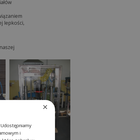
iałów
wiązaniem
 lepkości,
naszej
×
u. Udostępniamy
klamowym i