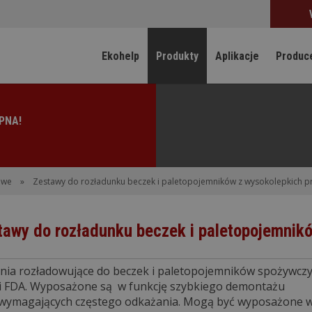
Ekohelp
Produkty
Aplikacje
Produc
owe
»
Zestawy do rozładunku beczek i paletopojemników z wysokolepkich 
tawy do rozładunku beczek i paletopojemnik
nia rozładowujące do beczek i paletopojemników spożywcz
i FDA. Wyposażone są w funkcję szybkiego demontażu
 wymagających częstego odkażania. Mogą być wyposażone