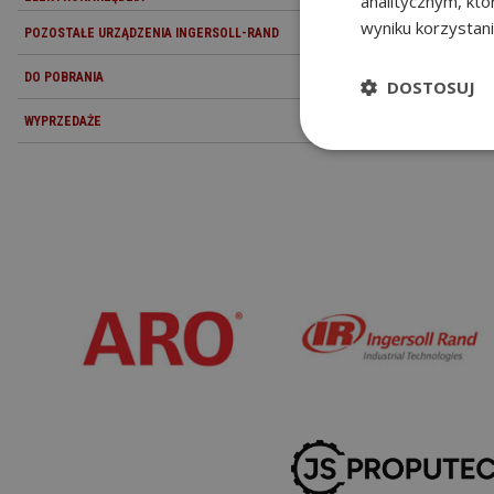
analitycznym, któ
wyniku korzystani
POZOSTAŁE URZĄDZENIA INGERSOLL-RAND
DO POBRANIA
DOSTOSUJ
WYPRZEDAŻE