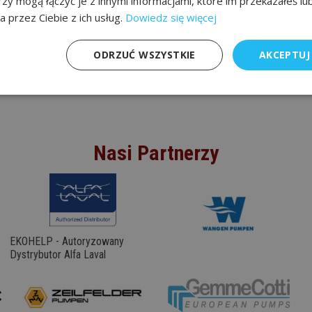
rzy mogą łączyć je z innymi informacjami, które im przekazałeś lu
a przez Ciebie z ich usług.
Dowiedz się więcej
ODRZUĆ WSZYSTKIE
AKCEPTUJ
Nasi Partnerzy
EKOHELP - Autoryzowany
Dystrybutor Alfa Laval