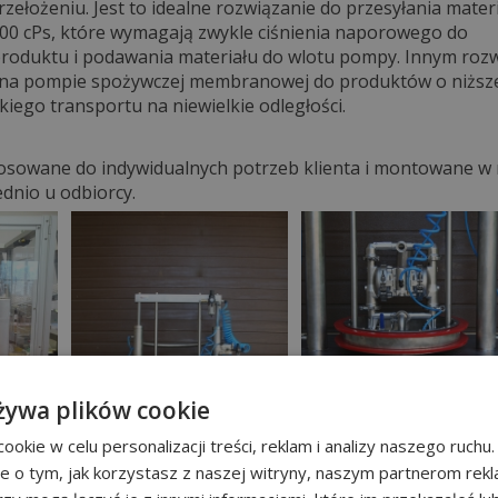
zełożeniu. Jest to idealne rozwiązanie do przesyłania mater
000 cPs, które wymagają zwykle ciśnienia naporowego do
oduktu i podawania materiału do wlotu pompy. Innym roz
y na pompie spożywczej membranowej do produktów o niższej
iego transportu na niewielkie odległości.
tosowane do indywidualnych potrzeb klienta i montowane w 
ednio u odbiorcy.
żywa plików cookie
okie w celu personalizacji treści, reklam i analizy naszego ruch
je o tym, jak korzystasz z naszej witryny, naszym partnerom re