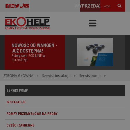
WYPRZEDAŻE!
NOWOŚĆ OD WANGEN -
JUŻ DOSTĘPNA!
Rotory serii ECO-LINE w
sprzedaży!
STRONA GŁÓWNA
»
Serwis i instalacje
»
Serwis pomp
»
SERWIS POMP
INSTALACJE
POMPY PRZEMYSŁOWE NA PRÓBY
CZĘŚCI ZAMIENNE