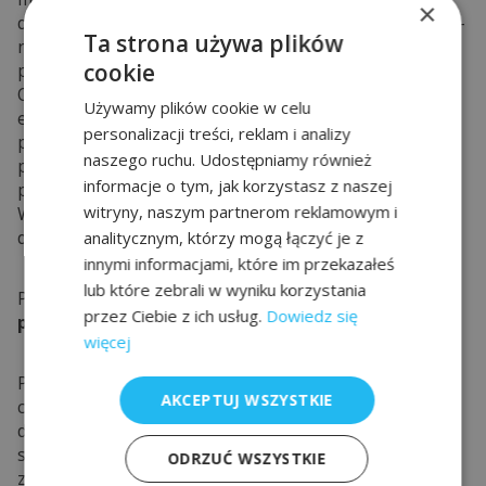
×
dokładnej diagnostyki przedstawiamy dostępne opcje –
Ta strona używa plików
naprawę uszkodzonego elementu pompy
cookie
przemysłowej lub wymianę części na nowy zamiennik.
Oferujemy także wymianę materiałów
Używamy plików cookie w celu
eksploatacyjnych, które niezależnie od konserwacji
personalizacji treści, reklam i analizy
po jakimś czasie ulegają zużyciu. W sprzedaży
naszego ruchu. Udostępniamy również
posiadamy części zamienne do pomp takich
informacje o tym, jak korzystasz z naszej
producentów jak ARO, SPP, Wangen, Graco, Lincoln,
witryny, naszym partnerom reklamowym i
Wilden, a także wielu innych. Skorzystaj z fachowego
doradztwa!
analitycznym, którzy mogą łączyć je z
innymi informacjami, które im przekazałeś
lub które zebrali w wyniku korzystania
Profesjonalna diagnoza i
serwis silnika
przez Ciebie z ich usług.
Dowiedz się
pneumatycznego
więcej
Prace z zakresu
serwisu pomp dozujących
AKCEPTUJ WSZYSTKIE
czy
silników pneumatycznych
zawsze poprzedzamy
dokładną diagnostyką. To na tym etapie możemy
stwierdzić, że naprawa jest opłacalna – a w przypadku
ODRZUĆ WSZYSTKIE
zbyt kosztownych działań rekomendujemy