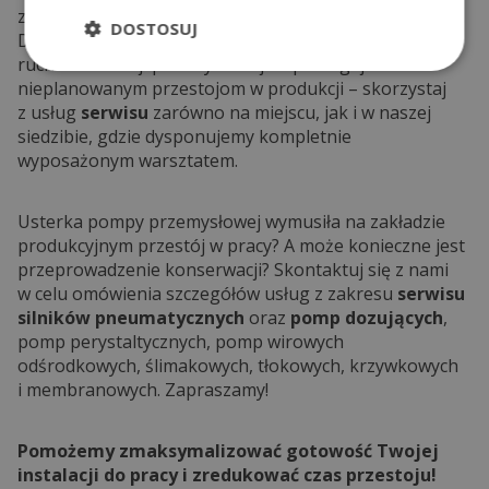
zamontowanie nowego produktu lub części zamiennej.
DOSTOSUJ
Dzięki temu szybko i za optymalną cenę przywrócisz
ruch w instalacji przemysłowej. Zapobiegaj
nieplanowanym przestojom w produkcji – skorzystaj
z usług
serwisu
zarówno na miejscu, jak i w naszej
siedzibie, gdzie dysponujemy kompletnie
wyposażonym warsztatem.
Usterka pompy przemysłowej wymusiła na zakładzie
produkcyjnym przestój w pracy? A może konieczne jest
przeprowadzenie konserwacji? Skontaktuj się z nami
w celu omówienia szczegółów usług z zakresu
serwisu
silników pneumatycznych
oraz
pomp dozujących
,
pomp perystaltycznych, pomp wirowych
odśrodkowych, ślimakowych, tłokowych, krzywkowych
i membranowych. Zapraszamy!
Pomożemy zmaksymalizować gotowość Twojej
instalacji do pracy i zredukować czas przestoju!