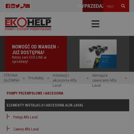
WYPRZEDAŻE!
NOWOŚĆ OD WANGEN -
JUŻ DOSTĘPNA!
Rotory serii ECO-LINE w
sprzedaży!
Elementy
Głowice
STRONA
instalacji i
sterujące
»
Produkty
»
»
»
GŁÓWNA
akcesoria Alfa
zaworami Alfa
Laval
Laval
POMPY PRZEMYSŁOWE I AKCESORIA
ELEMENTY INSTALACJI I AKCESORIA ALFA LAVAL
Pompy Alfa Laval
Zawory Alfa Laval