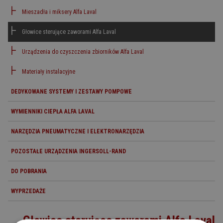
Mieszadła i miksery Alfa Laval
Głowice sterujące zaworami Alfa Laval
Urządzenia do czyszczenia zbiorników Alfa Laval
Materiały instalacyjne
DEDYKOWANE SYSTEMY I ZESTAWY POMPOWE
WYMIENNIKI CIEPŁA ALFA LAVAL
NARZĘDZIA PNEUMATYCZNE I ELEKTRONARZĘDZIA
POZOSTAŁE URZĄDZENIA INGERSOLL-RAND
DO POBRANIA
WYPRZEDAŻE
Głowice sterujące zaworami Alfa Laval