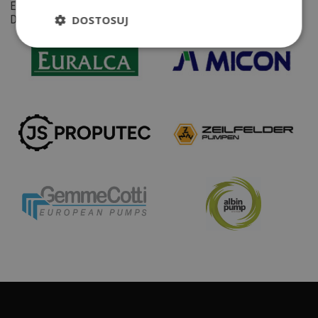
EKOHELP - Autoryzowany
Dystrybutor Alfa Laval
DOSTOSUJ