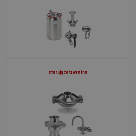
sterujące/zwrotne