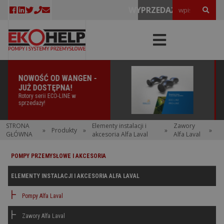
WYPRZEDAŻE!
ANGEN -
NOWOŚĆ OD ARO - 
A!
DOSTĘPNA!
NE w
Elektryczna pompa beczk
oficjalnie w sprzedaży!!!
STRONA
Elementy instalacji i
Zawory
»
Produkty
»
»
»
GŁÓWNA
akcesoria Alfa Laval
Alfa Laval
POMPY PRZEMYSŁOWE I AKCESORIA
ELEMENTY INSTALACJI I AKCESORIA ALFA LAVAL
Pompy Alfa Laval
Zawory Alfa Laval