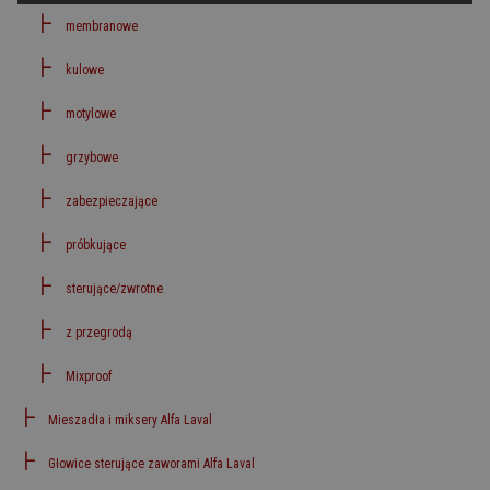
membranowe
kulowe
motylowe
grzybowe
zabezpieczające
próbkujące
sterujące/zwrotne
z przegrodą
Mixproof
Mieszadła i miksery Alfa Laval
Głowice sterujące zaworami Alfa Laval