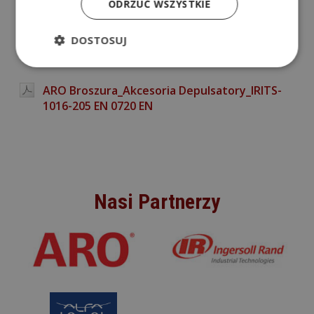
ODRZUĆ WSZYSTKIE
MICON Katalog
DOSTOSUJ
ALBIN Broszura_Pompy perystaltyczne
przegląd_IRITS-1120-034_2020_EN_logo EKO
ARO Broszura_Akcesoria Depulsatory_IRITS-
1016-205 EN 0720 EN
Nasi Partnerzy