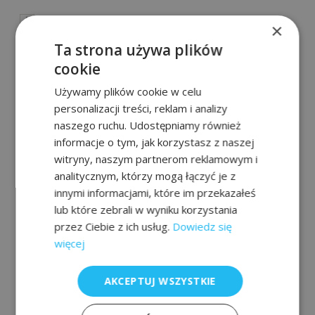
ARO Broszura_Pompy tłokowe
×
hydrauliczne_2017_IRITS-1016-203 EN_logo
Ta strona używa plików
EKO
cookie
ARO Broszura_Pompy tłokowe ekstruzyjne
Używamy plików cookie w celu
personalizacji treści, reklam i analizy
ARO Broszura_Pompy tłokowe 4-kulowe
naszego ruchu. Udostępniamy również
informacje o tym, jak korzystasz z naszej
ARO Broszura_Pompy tłokowe 2-
witryny, naszym partnerom reklamowym i
kulowe_2016_IRITS-0916-167 EN
analitycznym, którzy mogą łączyć je z
innymi informacjami, które im przekazałeś
ARO Broszura_Pompy tłokowe
lub które zebrali w wyniku korzystania
Akcesoria_2017_IRITS-1016-202
przez Ciebie z ich usług.
Dowiedz się
więcej
ARO Broszura_Przegląd pomp
tłokowych_IRITS-0415-033 EN
AKCEPTUJ WSZYSTKIE
Pompy dozujące EURALCA