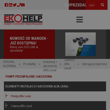
WYPRZEDAŻE!
NOWOŚĆ OD WANGEN -
JUŻ DOSTĘPNA!
Rotory serii ECO-LINE w
sprzedaży!
Elementy
Zawory
STRONA
instalacji i
»
Produkty
»
»
Alfa
»
sterujące/zwrotne
GŁÓWNA
akcesoria
Laval
Alfa Laval
POMPY PRZEMYSŁOWE I AKCESORIA
ELEMENTY INSTALACJI I AKCESORIA ALFA LAVAL
Pompy Alfa Laval
Zawory Alfa Laval