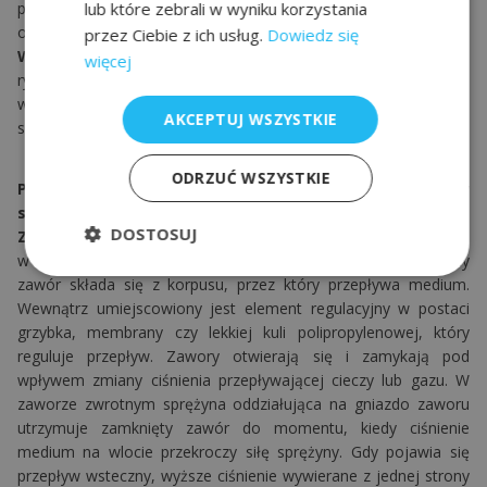
procesowych poprzez dostarczanie gazu i/lub
lub które zebrali w wyniku korzystania
odprowadzanie jego nadmiaru.
przez Ciebie z ich usług.
Dowiedz się
Wysoka higiena:
Zaprojektowane z myślą o minimalizacji
więcej
ryzyka zanieczyszczenia medium, co jest szczególnie ważne
w przemyśle spożywczym i farmaceutycznym. Samoczyszczące
AKCEPTUJ WSZYSTKIE
się konstrukcje ułatwiają mycie zaworów.
ODRZUĆ WSZYSTKIE
Poznaj budowę, działanie i rodzaje zaworów
sterujących/zwrotnych Alfa Laval
DOSTOSUJ
Zawory sterujące/zwrotne
Alfa Laval różnią się budową
w zależności od rodzaju, ale ogólne zasady są podobne. Każdy
zawór składa się z korpusu, przez który przepływa medium.
Wewnątrz umiejscowiony jest element regulacyjny w postaci
grzybka, membrany czy lekkiej kuli polipropylenowej, który
reguluje przepływ. Zawory otwierają się i zamykają pod
wpływem zmiany ciśnienia przepływającej cieczy lub gazu. W
zaworze zwrotnym sprężyna oddziałująca na gniazdo zaworu
utrzymuje zamknięty zawór do momentu, kiedy ciśnienie
medium na wlocie przekroczy siłę sprężyny. Gdy pojawia się
przepływ wsteczny, wyższe ciśnienie wywierane z jednej strony