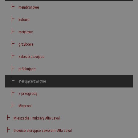
membranowe
kulowe
motylowe
grzybowe
zabezpieczające
próbkujące
sterujące/zwrotne
z przegrodą
Mixproof
Mieszadła i miksery Alfa Laval
Głowice sterujące zaworami Alfa Laval