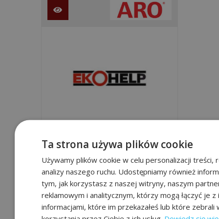
Ta strona używa plików cookie
tworzywowe pompy
membranowe PD02P-XXS-XTX
Używamy plików cookie w celu personalizacji treści, r
analizy naszego ruchu. Udostępniamy również inform
pompa membranowa tworzywowa
tym, jak korzystasz z naszej witryny, naszym partn
- seria klasyczna
reklamowym i analitycznym, którzy mogą łączyć je z 
informacjami, które im przekazałeś lub które zebrali
korzystania przez Ciebie z ich usług.
Dowiedz się wię