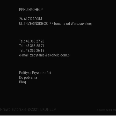
PPHU EKOHELP
26-617 RADOM
UL.TRZEBIŃSKIEGO 7 / boczna od Warszawskiej
Tel.: 48.366 27 20
Tel.: 48.366 55 71
Tel.: 48.366 26 19
e-mail:
zapytanie@ekohelp.com.pl
Polityka Prywatności
Do pobrania
Blog
Prawo autorskie ©2021 EKOHELP
created by: kuleta