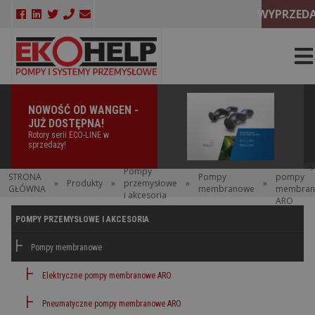
WYPRZEDA
OŚĆ OD WANGEN -
NOWOŚĆ 
 DOSTĘPNA!
DOSTĘPN
 serii ECO-LINE w
Elektryczna
daży!
oficjalnie w
Pneumaty
Pompy
STRONA
Pompy
pompy
»
Produkty
»
przemysłowe
»
»
GŁÓWNA
membranowe
membran
i akcesoria
ARO
POMPY PRZEMYSŁOWE I AKCESORIA
Pompy membranowe
Elektryczne pompy membranowe ARO
Pneumatyczne pompy membranowe ARO