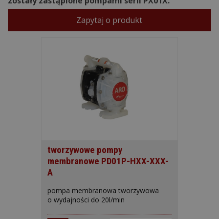
zostały zastąpione pompami serii PX01X.
Zapytaj o produkt
tworzywowe pompy
membranowe PD01P-HXX-XXX-
A
pompa membranowa tworzywowa
o wydajności do 20l/min